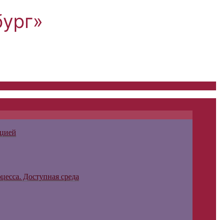
бург»
ацией
цесса. Доступная среда