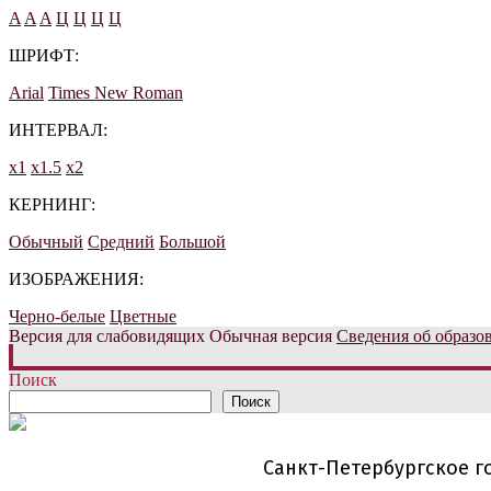
A
A
A
Ц
Ц
Ц
Ц
ШРИФТ:
Arial
Times New Roman
ИНТЕРВАЛ:
х1
х1.5
х2
КЕРНИНГ:
Обычный
Средний
Большой
ИЗОБРАЖЕНИЯ:
Черно-белые
Цветные
Версия для слабовидящих
Обычная версия
Сведения об образо
Поиск
Поиск
Санкт-Петербургское 