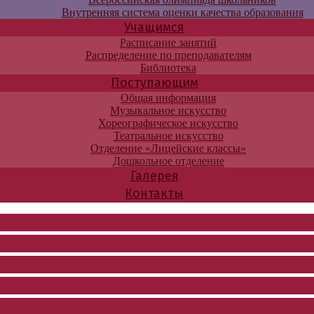
Внутренняя система оценки качества образования
Учащимся
Расписание занятий
Распределение по преподавателям
Библиотека
Поступающим
Общая информация
Музыкальное искусство
Хореографическое искусство
Театральное искусство
Отделение «Лицейские классы»
Дошкольное отделение
Галерея
Контакты