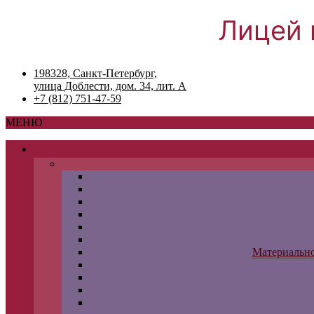
Лицей 
198328, Санкт-Петербург,
улица Доблести, дом. 34, лит. А
+7 (812) 751-47-59
МЕНЮ
Материально