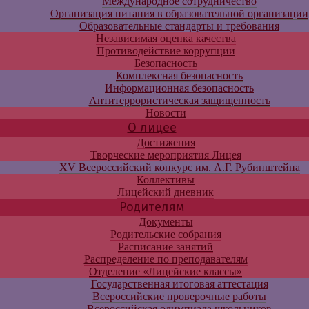
Международное сотрудничество
Организация питания в образовательной организации
Образовательные стандарты и требования
Независимая оценка качества
Противодействие коррупции
Безопасность
Комплексная безопасность
Информационная безопасность
Антитеррористическая защищенность
Новости
О лицее
Достижения
Творческие мероприятия Лицея
XV Всероссийский конкурс им. А.Г. Рубинштейна
Коллективы
Лицейский дневник
Родителям
Документы
Родительские собрания
Расписание занятий
Распределение по преподавателям
Отделение «Лицейские классы»
Государственная итоговая аттестация
Всероссийские проверочные работы
Всероссийская олимпиада школьников