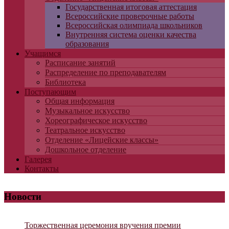
Государственная итоговая аттестация
Всероссийские проверочные работы
Всероссийская олимпиада школьников
Внутренняя система оценки качества
образования
Учащимся
Расписание занятий
Распределение по преподавателям
Библиотека
Поступающим
Общая информация
Музыкальное искусство
Хореографическое искусство
Театральное искусство
Отделение «Лицейские классы»
Дошкольное отделение
Галерея
Контакты
Новости
Торжественная церемония вручения премии