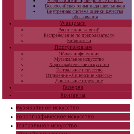
Всероссийские проверочные работы
Всероссийская олимпиада школьников
Внутренняя система оценки качества
образования
Учащимся
Расписание занятий
Распределение по преподавателям
Библиотека
Поступающим
Общая информация
Музыкальное искусство
Хореографическое искусство
Театральное искусство
Отделение «Лицейские классы»
Дошкольное отделение
Галерея
Контакты
Музыкальное искусство
Хореографическое искусство
Театральное искусство