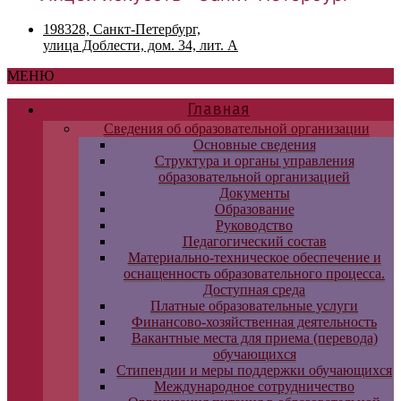
198328, Санкт-Петербург,
улица Доблести, дом. 34, лит. А
МЕНЮ
Главная
Сведения об образовательной организации
Основные сведения
Структура и органы управления
образовательной организацией
Документы
Образование
Руководство
Педагогический состав
Материально-техническое обеспечение и
оснащенность образовательного процесса.
Доступная среда
Платные образовательные услуги
Финансово-хозяйственная деятельность
Вакантные места для приема (перевода)
обучающихся
Стипендии и меры поддержки обучающихся
Международное сотрудничество