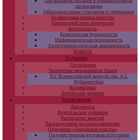
Организация питания в образовательной
организации
Образовательные стандарты и требования
Независимая оценка качества
Противодействие коррупции
Безопасность
Комплексная безопасность
Информационная безопасность
Антитеррористическая защищенность
Новости
О лицее
Достижения
Творческие мероприятия Лицея
XV Всероссийский конкурс им. А.Г.
Рубинштейна
Коллективы
Лицейский дневник
Родителям
Документы
Родительские собрания
Расписание занятий
Распределение по преподавателям
Отделение «Лицейские классы»
Государственная итоговая аттестация