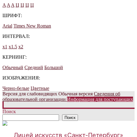
A
A
A
Ц
Ц
Ц
Ц
ШРИФТ:
Arial
Times New Roman
ИНТЕРВАЛ:
х1
х1.5
х2
КЕРНИНГ:
Обычный
Средний
Большой
ИЗОБРАЖЕНИЯ:
Черно-белые
Цветные
Версия для слабовидящих
Обычная версия
Сведения об
образовательной организации
Информация для поступающих
Поиск
Поиск
Лицей искусств «Санкт-Петербург»