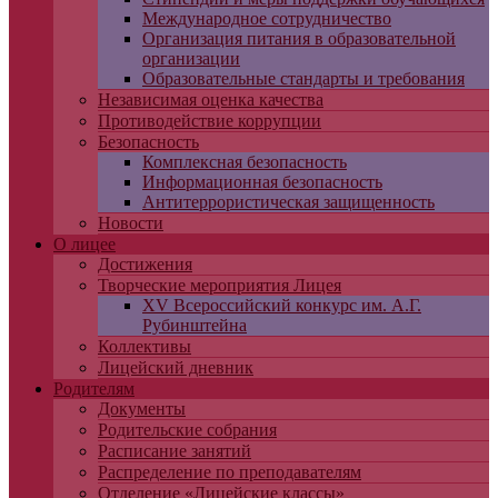
Международное сотрудничество
Организация питания в образовательной
организации
Образовательные стандарты и требования
Независимая оценка качества
Противодействие коррупции
Безопасность
Комплексная безопасность
Информационная безопасность
Антитеррористическая защищенность
Новости
О лицее
Достижения
Творческие мероприятия Лицея
XV Всероссийский конкурс им. А.Г.
Рубинштейна
Коллективы
Лицейский дневник
Родителям
Документы
Родительские собрания
Расписание занятий
Распределение по преподавателям
Отделение «Лицейские классы»